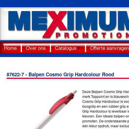
Home
Over ons
Catalogus
Offerte aanvragen
87622-7 - Balpen Cosmo Grip Hardcolour Rood
Deze Balpen Cosmo Grip Hard
merk Toppoint en is blauwsch
Cosmo Grip Hardcolour is vo
boogclip en een rubber grip
Grip Hardcolour is leverbaar i
kleuren. Een ideale balpen om 
promoten. De onderstaande pri
één kleur opdruk, maar exclu