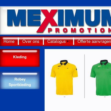
Home
Over ons
Catalogus
Offerte aanvragen
Kleding
Robey
Sportkleding